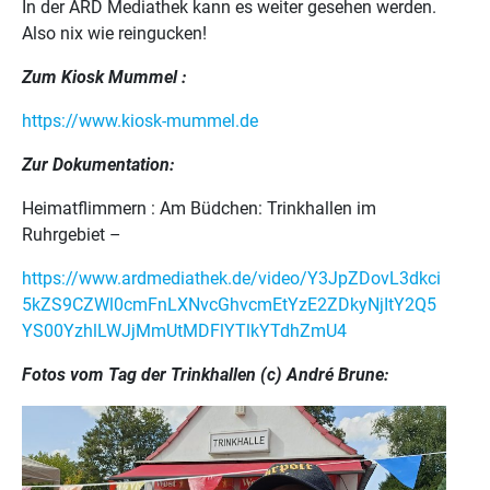
In der ARD Mediathek kann es weiter gesehen werden.
Also nix wie reingucken!
Zum Kiosk Mummel :
https://www.kiosk-mummel.de
Zur Dokumentation:
Heimatflimmern : Am Büdchen: Trinkhallen im
Ruhrgebiet –
https://www.ardmediathek.de/video/Y3JpZDovL3dkci
5kZS9CZWl0cmFnLXNvcGhvcmEtYzE2ZDkyNjItY2Q5
YS00YzhlLWJjMmUtMDFlYTlkYTdhZmU4
Fotos vom Tag der Trinkhallen (c) André Brune: