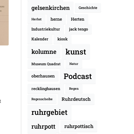
gelsenkirchen
Geschichte
herne
Herten
Herbst
Industriekultur
jack tengo
Kalender
kiosk
kunst
kolumne
Museum Quadrat
Natur
Podcast
oberhausen
recklinghausen
Regen
Ruhrdeutsch
Regenscheibe
t
ruhrgebiet
ruhrpott
ruhrpottisch