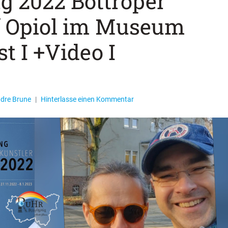
g 2022 Bottroper
lf Opiol im Museum
t I +Video I
ndre Brune
Hinterlasse einen Kommentar