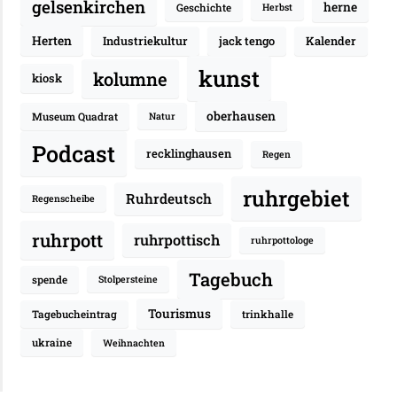
gelsenkirchen
herne
Geschichte
Herbst
Herten
Industriekultur
jack tengo
Kalender
kunst
kolumne
kiosk
oberhausen
Museum Quadrat
Natur
Podcast
recklinghausen
Regen
ruhrgebiet
Ruhrdeutsch
Regenscheibe
ruhrpott
ruhrpottisch
ruhrpottologe
Tagebuch
spende
Stolpersteine
Tourismus
Tagebucheintrag
trinkhalle
ukraine
Weihnachten