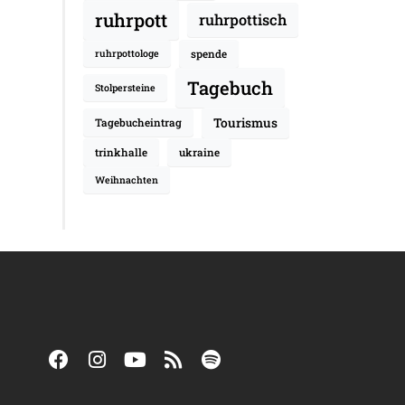
ruhrpott
ruhrpottisch
spende
ruhrpottologe
Tagebuch
Stolpersteine
Tourismus
Tagebucheintrag
trinkhalle
ukraine
Weihnachten