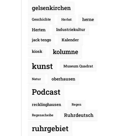
gelsenkirchen
herne
Geschichte
Herbst
Herten
Industriekultur
jack tengo
Kalender
kolumne
kiosk
kunst
Museum Quadrat
oberhausen
Natur
Podcast
recklinghausen
Regen
Ruhrdeutsch
Regenscheibe
ruhrgebiet