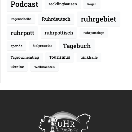
Podcast
recklinghausen
Regen
ruhrgebiet
Ruhrdeutsch
Regenscheibe
ruhrpott
ruhrpottisch
ruhrpottologe
Tagebuch
spende
Stolpersteine
Tourismus
Tagebucheintrag
trinkhalle
ukraine
Weihnachten