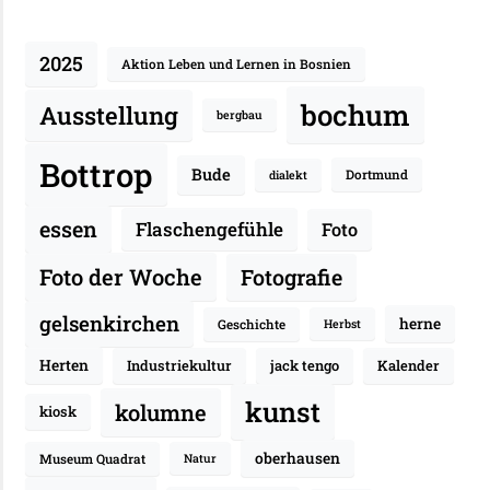
2025
Aktion Leben und Lernen in Bosnien
bochum
Ausstellung
bergbau
Bottrop
Bude
Dortmund
dialekt
essen
Flaschengefühle
Foto
Fotografie
Foto der Woche
gelsenkirchen
herne
Geschichte
Herbst
Herten
Industriekultur
jack tengo
Kalender
kunst
kolumne
kiosk
oberhausen
Museum Quadrat
Natur