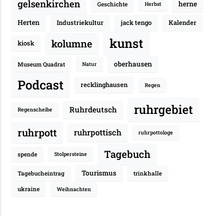
gelsenkirchen
herne
Geschichte
Herbst
Herten
Industriekultur
jack tengo
Kalender
kunst
kolumne
kiosk
oberhausen
Museum Quadrat
Natur
Podcast
recklinghausen
Regen
ruhrgebiet
Ruhrdeutsch
Regenscheibe
ruhrpott
ruhrpottisch
ruhrpottologe
Tagebuch
spende
Stolpersteine
Tourismus
Tagebucheintrag
trinkhalle
ukraine
Weihnachten