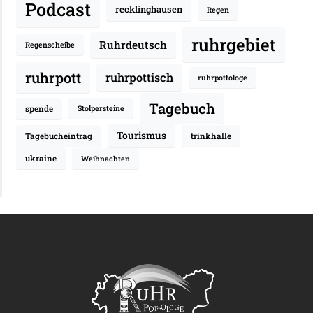
Podcast
recklinghausen
Regen
ruhrgebiet
Ruhrdeutsch
Regenscheibe
ruhrpott
ruhrpottisch
ruhrpottologe
Tagebuch
spende
Stolpersteine
Tourismus
Tagebucheintrag
trinkhalle
ukraine
Weihnachten