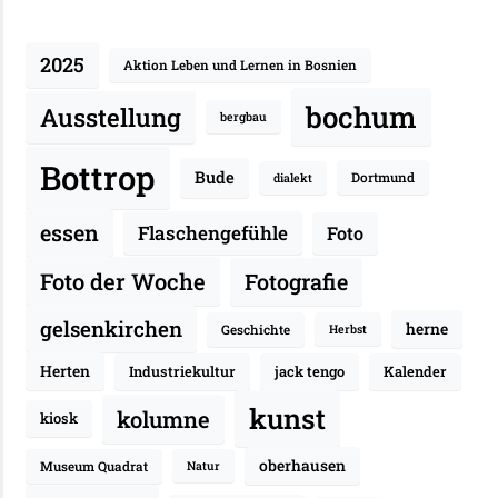
2025
Aktion Leben und Lernen in Bosnien
bochum
Ausstellung
bergbau
Bottrop
Bude
Dortmund
dialekt
essen
Flaschengefühle
Foto
Fotografie
Foto der Woche
gelsenkirchen
herne
Geschichte
Herbst
Herten
Industriekultur
jack tengo
Kalender
kunst
kolumne
kiosk
oberhausen
Museum Quadrat
Natur