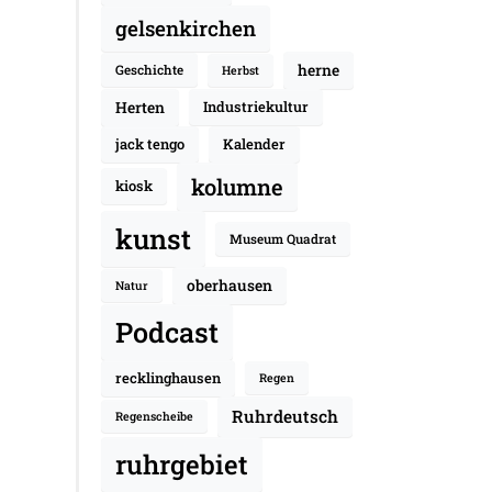
gelsenkirchen
herne
Geschichte
Herbst
Herten
Industriekultur
jack tengo
Kalender
kolumne
kiosk
kunst
Museum Quadrat
oberhausen
Natur
Podcast
recklinghausen
Regen
Ruhrdeutsch
Regenscheibe
ruhrgebiet