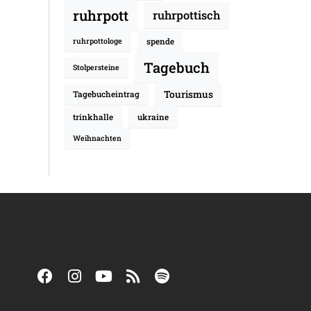
ruhrpott
ruhrpottisch
spende
ruhrpottologe
Tagebuch
Stolpersteine
Tourismus
Tagebucheintrag
trinkhalle
ukraine
Weihnachten