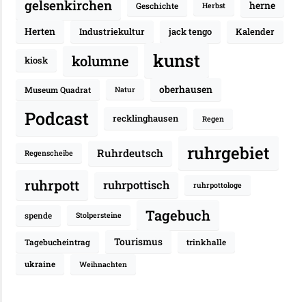
gelsenkirchen
herne
Geschichte
Herbst
Herten
Industriekultur
jack tengo
Kalender
kunst
kolumne
kiosk
oberhausen
Museum Quadrat
Natur
Podcast
recklinghausen
Regen
ruhrgebiet
Ruhrdeutsch
Regenscheibe
ruhrpott
ruhrpottisch
ruhrpottologe
Tagebuch
spende
Stolpersteine
Tourismus
Tagebucheintrag
trinkhalle
ukraine
Weihnachten