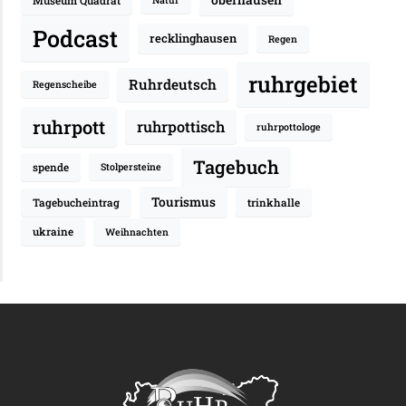
Museum Quadrat
Natur
Podcast
recklinghausen
Regen
ruhrgebiet
Ruhrdeutsch
Regenscheibe
ruhrpott
ruhrpottisch
ruhrpottologe
Tagebuch
spende
Stolpersteine
Tourismus
Tagebucheintrag
trinkhalle
ukraine
Weihnachten