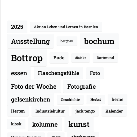
2025
Aktion Leben und Lernen in Bosnien
bochum
Ausstellung
bergbau
Bottrop
Bude
Dortmund
dialekt
essen
Flaschengefühle
Foto
Fotografie
Foto der Woche
gelsenkirchen
herne
Geschichte
Herbst
Herten
Industriekultur
jack tengo
Kalender
kunst
kolumne
kiosk
oberhausen