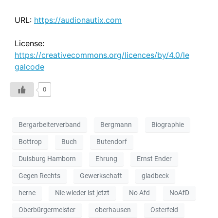
URL:
https://audionautix.com
License:
https://creativecommons.org/licences/by/4.0/le
galcode
0
Bergarbeiterverband
Bergmann
Biographie
Bottrop
Buch
Butendorf
Duisburg Hamborn
Ehrung
Ernst Ender
Gegen Rechts
Gewerkschaft
gladbeck
herne
Nie wieder ist jetzt
No Afd
NoAfD
Oberbürgermeister
oberhausen
Osterfeld