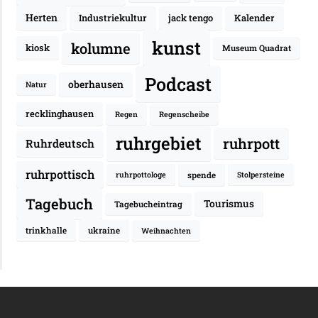
Herten
Industriekultur
jack tengo
Kalender
kunst
kolumne
kiosk
Museum Quadrat
Podcast
oberhausen
Natur
recklinghausen
Regen
Regenscheibe
ruhrgebiet
ruhrpott
Ruhrdeutsch
ruhrpottisch
spende
ruhrpottologe
Stolpersteine
Tagebuch
Tourismus
Tagebucheintrag
trinkhalle
ukraine
Weihnachten