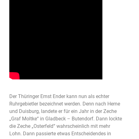
Der Thüringer Ernst Ender kann nun als echter
Ruhrgebietler bezeichnet werden. Denn nach Herne
und Duisburg, landete er für ein Jahr in der Zeche
„Graf Moltke“ in Gladbeck – Butendorf. Dann lockte
die Zeche „Osterfeld“ wahrscheinlich mit mehr
Lohn. Dann passierte etwas Entscheidendes in