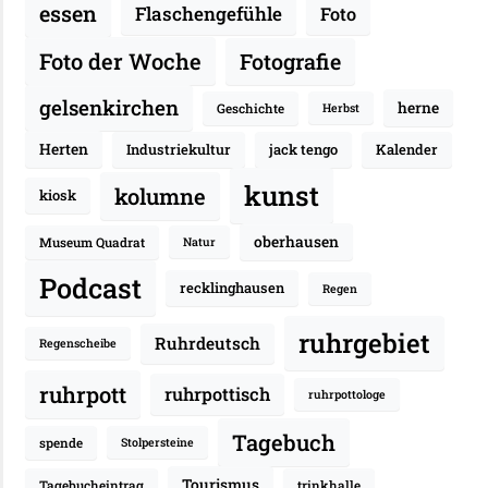
essen
Flaschengefühle
Foto
Fotografie
Foto der Woche
gelsenkirchen
herne
Geschichte
Herbst
Herten
Industriekultur
jack tengo
Kalender
kunst
kolumne
kiosk
oberhausen
Museum Quadrat
Natur
Podcast
recklinghausen
Regen
ruhrgebiet
Ruhrdeutsch
Regenscheibe
ruhrpott
ruhrpottisch
ruhrpottologe
Tagebuch
spende
Stolpersteine
Tourismus
Tagebucheintrag
trinkhalle