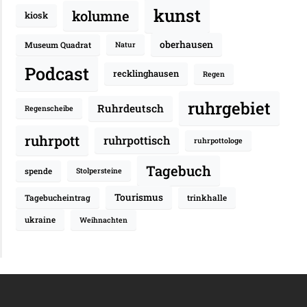
kunst
kolumne
kiosk
oberhausen
Museum Quadrat
Natur
Podcast
recklinghausen
Regen
ruhrgebiet
Ruhrdeutsch
Regenscheibe
ruhrpott
ruhrpottisch
ruhrpottologe
Tagebuch
spende
Stolpersteine
Tourismus
Tagebucheintrag
trinkhalle
ukraine
Weihnachten