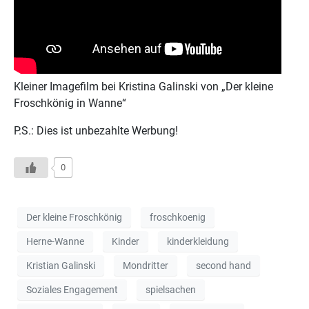
Kleiner Imagefilm bei Kristina Galinski von „Der kleine
Froschkönig in Wanne“
P.S.: Dies ist unbezahlte Werbung!
0
Der kleine Froschkönig
froschkoenig
Herne-Wanne
Kinder
kinderkleidung
Kristian Galinski
Mondritter
second hand
Soziales Engagement
spielsachen