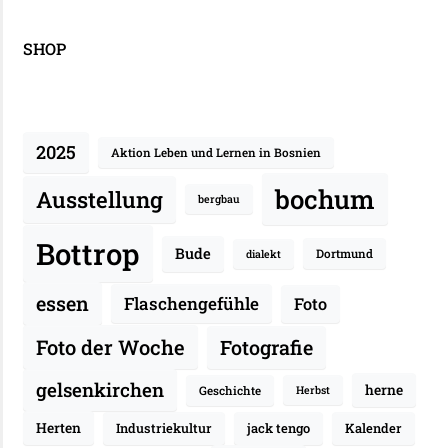
SHOP
2025
Aktion Leben und Lernen in Bosnien
bochum
Ausstellung
bergbau
Bottrop
Bude
Dortmund
dialekt
essen
Flaschengefühle
Foto
Fotografie
Foto der Woche
gelsenkirchen
herne
Geschichte
Herbst
Herten
Industriekultur
jack tengo
Kalender