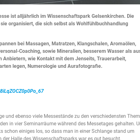
e ist alljährlich im Wissenschaftspark Gelsenkirchen. Die
ie organisiert, die sich selbst als Wohlfühlbuchhandlung
spannen bei Massagen, Matratzen, Klangschalen, Aromaölen,
ersonal-Coaching, sowie Mineralien, besserem Wasser als au
Anbietern, wie Kontakt mit dem Jenseits, Trauerarbeit,
arten legen, Numerologie und Aurafotografie.
i=8iLqZOCZ0p0Po_67
träge und ebenso viele Messestände zu den verschiedensten The
urden in vier Seminarräume während des Messetages gehalten. 
 schon einiges los, so dass man in einer Schlange stand um
n der Halle des Wissenschaftsparks war es gut besucht.