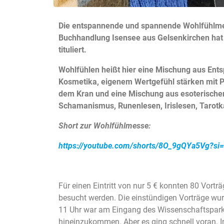
Die entspannende und spannende Wohlfühlmess
Buchhandlung Isensee aus Gelsenkirchen hat s
tituliert.
Wohlfühlen heißt hier eine Mischung aus Ent
Kosmetika, eigenem Wertgefühl stärken mit P
dem Kran und eine Mischung aus esoterischen 
Schamanismus, Runenlesen, Irislesen, Tarotk
Short zur Wohlfühlmesse:
https://youtube.com/shorts/8O_9gQYa5Vg?s
Für einen Eintritt von nur 5 € konnten 80 Vor
besucht werden. Die einstündigen Vorträge w
11 Uhr war am Eingang des Wissenschaftsparks
hineinzukommen. Aber es ging schnell voran. I