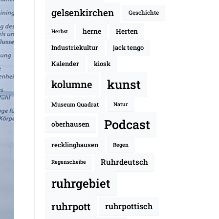
gelsenkirchen
Geschichte
herne
Herten
Herbst
Industriekultur
jack tengo
Kalender
kiosk
kunst
kolumne
Museum Quadrat
Natur
Podcast
oberhausen
recklinghausen
Regen
Ruhrdeutsch
Regenscheibe
ruhrgebiet
ruhrpott
ruhrpottisch