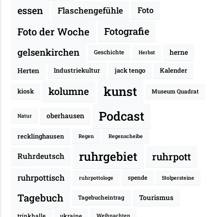
essen
Flaschengefühle
Foto
Fotografie
Foto der Woche
gelsenkirchen
herne
Geschichte
Herbst
Herten
Industriekultur
jack tengo
Kalender
kunst
kolumne
kiosk
Museum Quadrat
Podcast
oberhausen
Natur
recklinghausen
Regen
Regenscheibe
ruhrgebiet
ruhrpott
Ruhrdeutsch
ruhrpottisch
spende
ruhrpottologe
Stolpersteine
Tagebuch
Tourismus
Tagebucheintrag
trinkhalle
ukraine
Weihnachten