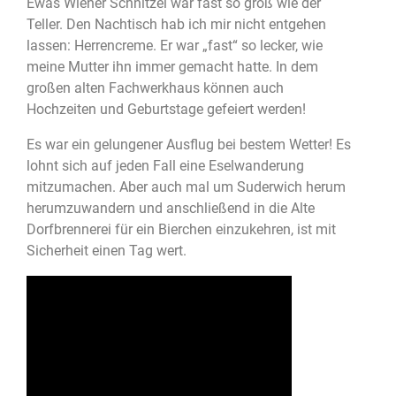
Ewas Wiener Schnitzel war fast so groß wie der
Teller. Den Nachtisch hab ich mir nicht entgehen
lassen: Herrencreme. Er war „fast“ so lecker, wie
meine Mutter ihn immer gemacht hatte. In dem
großen alten Fachwerkhaus können auch
Hochzeiten und Geburtstage gefeiert werden!
Es war ein gelungener Ausflug bei bestem Wetter! Es
lohnt sich auf jeden Fall eine Eselwanderung
mitzumachen. Aber auch mal um Suderwich herum
herumzuwandern und anschließend in die Alte
Dorfbrennerei für ein Bierchen einzukehren, ist mit
Sicherheit einen Tag wert.