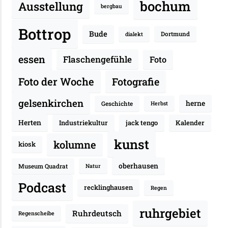
bochum
Ausstellung
bergbau
Bottrop
Bude
Dortmund
dialekt
essen
Flaschengefühle
Foto
Fotografie
Foto der Woche
gelsenkirchen
herne
Geschichte
Herbst
Herten
Industriekultur
jack tengo
Kalender
kunst
kolumne
kiosk
oberhausen
Museum Quadrat
Natur
Podcast
recklinghausen
Regen
ruhrgebiet
Ruhrdeutsch
Regenscheibe