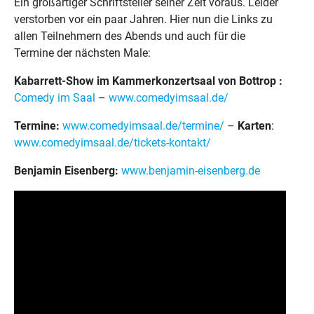
Ein großartiger Schriftsteller seiner Zeit voraus. Leider
verstorben vor ein paar Jahren. Hier nun die Links zu
allen Teilnehmern des Abends und auch für die
Termine der nächsten Male:
Kabarrett-Show im Kammerkonzertsaal von Bottrop :
Comedy im Saal
–
www.comedyimsaal.de/
Termine:
www.comedyimsaal.de/termine/
–
Karten
:
www.comedyimsaal.de/tickets-kontakt/
Benjamin Eisenberg:
www.benjamin-eisenberg.de