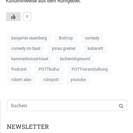
Kulturhinweise aus dem Ruhrgebiet.
0
benjamin eisenberg
Bottrop
comedy
comedy im Saal
jonas greiner
kabarett
kammerkonzertsaal
lachenistgesund
Podcast
POTTkultur
POTTveranstaltung
robert alan
ruhrpott
youtube
NEWSLETTER