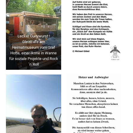
Lecker Currywurst !
Gleiscafe am
Heimatmuseum vom Graf
Hotte, einer Ikone in Wanne
für soziale Projekte und Rock
´n´Roll