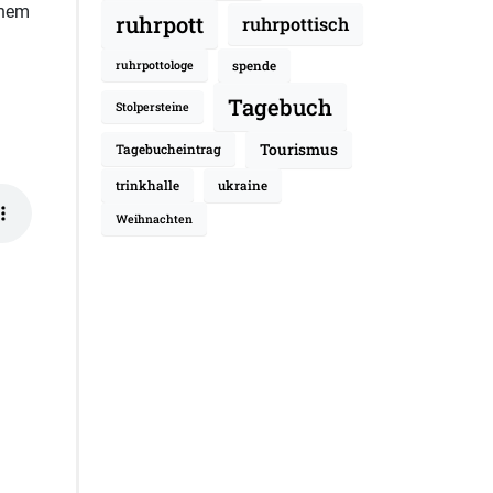
inem
ruhrpott
ruhrpottisch
spende
ruhrpottologe
Tagebuch
Stolpersteine
Tourismus
Tagebucheintrag
trinkhalle
ukraine
Weihnachten