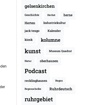
gelsenkirchen
herne
Geschichte
Herbst
Herten
Industriekultur
jack tengo
Kalender
kolumne
kiosk
kunst
Museum Quadrat
oberhausen
Natur
nden
Podcast
recklinghausen
Regen
der
Ruhrdeutsch
Regenscheibe
ruhrgebiet