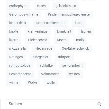
endorphyne
essen
gelsenkirchen
Gerontopsychiatrie
Kinderintensivpflegedienste
kinderklinik
Kinderkrankenhaus
klara
knolle
krankenhaus
krankheit
lachen
lizette
Lüdenscheid
Moers
molly
mozzarella
Neuenrade
Oer-Erkenschwick
Ratingen
ruhrgebiet
ruhrpott
ruhrpottologe
schlatke
seniorenheim
Seniorenheime
Volmarstein
weinen
wilma
Wolke
wolle