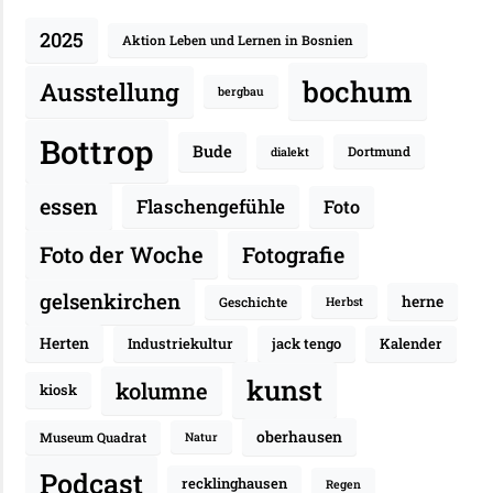
2025
Aktion Leben und Lernen in Bosnien
bochum
Ausstellung
bergbau
Bottrop
Bude
Dortmund
dialekt
essen
Flaschengefühle
Foto
Fotografie
Foto der Woche
gelsenkirchen
herne
Geschichte
Herbst
Herten
Industriekultur
jack tengo
Kalender
kunst
kolumne
kiosk
oberhausen
Museum Quadrat
Natur
Podcast
recklinghausen
Regen