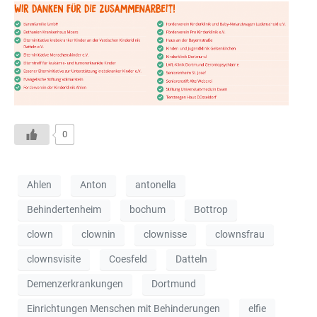
0
Ahlen
Anton
antonella
Behindertenheim
bochum
Bottrop
clown
clownin
clownisse
clownsfrau
clownsvisite
Coesfeld
Datteln
Demenzerkrankungen
Dortmund
Einrichtungen Menschen mit Behinderungen
elfie