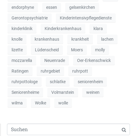
endorphyne
essen
gelsenkirchen
Gerontopsychiatrie
Kinderintensivpflegedienste
kinderklinik
Kinderkrankenhaus
klara
knolle
krankenhaus
krankheit
lachen
lizette
Lüdenscheid
Moers
molly
mozzarella
Neuenrade
Oer-Erkenschwick
Ratingen
ruhrgebiet
ruhrpott
ruhrpottologe
schlatke
seniorenheim
Seniorenheime
Volmarstein
weinen
wilma
Wolke
wolle