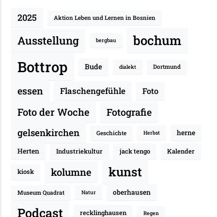
2025
Aktion Leben und Lernen in Bosnien
bochum
Ausstellung
bergbau
Bottrop
Bude
Dortmund
dialekt
essen
Flaschengefühle
Foto
Fotografie
Foto der Woche
gelsenkirchen
herne
Geschichte
Herbst
Herten
Industriekultur
jack tengo
Kalender
kunst
kolumne
kiosk
oberhausen
Museum Quadrat
Natur
Podcast
recklinghausen
Regen