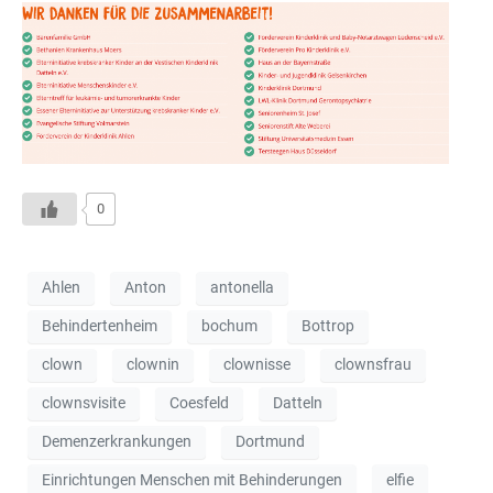
0
Ahlen
Anton
antonella
Behindertenheim
bochum
Bottrop
clown
clownin
clownisse
clownsfrau
clownsvisite
Coesfeld
Datteln
Demenzerkrankungen
Dortmund
Einrichtungen Menschen mit Behinderungen
elfie