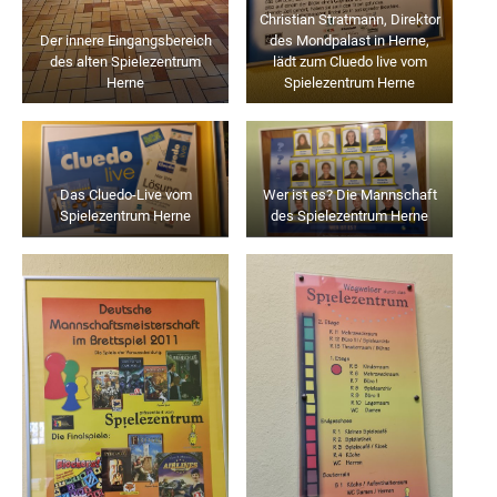
Christian Stratmann, Direktor
Der innere Eingangsbereich
des Mondpalast in Herne,
des alten Spielezentrum
lädt zum Cluedo live vom
Herne
Spielezentrum Herne
Das Cluedo-Live vom
Wer ist es? Die Mannschaft
Spielezentrum Herne
des Spielezentrum Herne