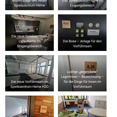
ersten Etage des neuen
Das Spielezentrum-Cafe im
Spielezentrum Herne
Eingangsbereich
Die neue Spielezentrum-
Cafe-Küche im
Die Bose – Anlage für den
Eingangsbereich
Vorführraum
Lustige „gegenderte“
LagerInnen – Bezeichnung –
Der neue Vorführraum im
für die Dinge für Innen im
Spielezentrum Herne H2Ö
Vorführraum