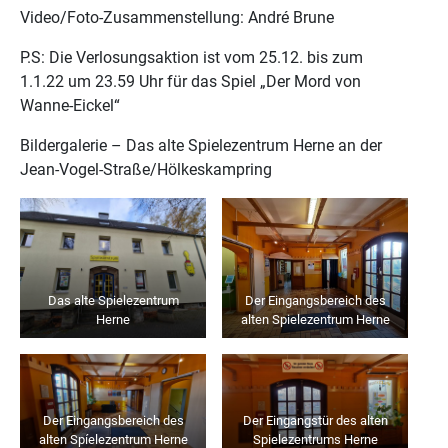
Video/Foto-Zusammenstellung: André Brune
P.S: Die Verlosungsaktion ist vom 25.12. bis zum
1.1.22 um 23.59 Uhr für das Spiel „Der Mord von
Wanne-Eickel“
Bildergalerie – Das alte Spielezentrum Herne an der
Jean-Vogel-Straße/Hölkeskampring
Das alte Spielezentrum
Der Eingangsbereich des
Herne
alten Spielezentrum Herne
Der Eingangsbereich des
Der Eingangstür des alten
alten Spíelezentrum Herne
Spielezentrums Herne