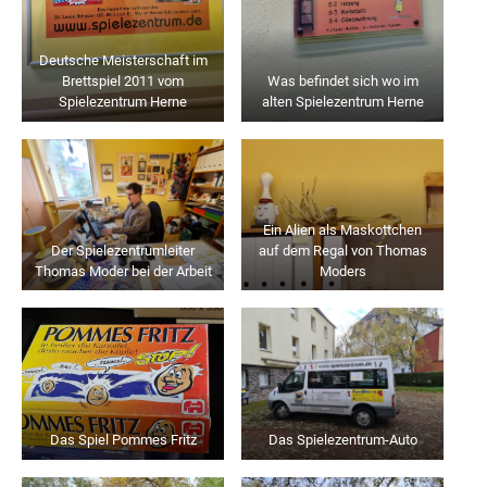
Deutsche Meisterschaft im
Brettspiel 2011 vom
Was befindet sich wo im
Spielezentrum Herne
alten Spielezentrum Herne
Ein Alien als Maskottchen
Der Spielezentrumleiter
auf dem Regal von Thomas
Thomas Moder bei der Arbeit
Moders
Das Spiel Pommes Fritz
Das Spielezentrum-Auto