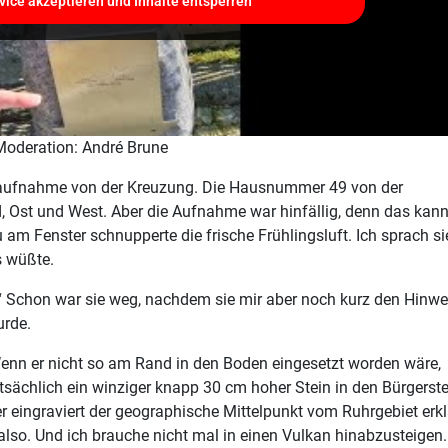
vice akzeptieren und Inhalte entsperren
Moderation: André Brune
deoaufnahme von der Kreuzung. Die Hausnummer 49 von der
d, Ost und West. Aber die Aufnahme war hinfällig, denn das kann
u am Fenster schnupperte die frische Frühlingsluft. Ich sprach si
s wüßte.
“ Schon war sie weg, nachdem sie mir aber noch kurz den Hinwe
urde.
Wenn er nicht so am Rand in den Boden eingesetzt worden wäre,
atsächlich ein winziger knapp 30 cm hoher Stein in den Bürgerste
er eingraviert der geographische Mittelpunkt vom Ruhrgebiet erkl
 also. Und ich brauche nicht mal in einen Vulkan hinabzusteigen.