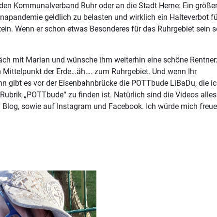
 den Kommunalverband Ruhr oder an die Stadt Herne: Ein größer
apandemie geldlich zu belasten und wirklich ein Halteverbot fü
tein. Wenn er schon etwas Besonderes für das Ruhrgebiet sein so
räch mit Marian und wünsche ihm weiterhin eine schöne Rentnerz
 Mittelpunkt der Erde…äh…. zum Ruhrgebiet. Und wenn Ihr
nn gibt es vor der Eisenbahnbrücke die POTTbude LiBaDu, die i
Rubrik „POTTbude“ zu finden ist. Natürlich sind die Videos alle
 Blog, sowie auf Instagram und Facebook. Ich würde mich freue