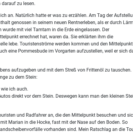
 darauf zu lesen.
ch an. Natürlich hatte er was zu erzählen. Am Tag der Aufstell
thalt genossen in seinem neuen Rentnerleben, als er durch Lärm
 wurde mit viel Tamtam in die Erde eingelassen. Der
elpunkt errechnet hat, waren da. Sie erklärten ihm die
Stelle lebe. Touristenströme werden kommen und den Mittelpunkt
uch eine Pommesbude im Vorgarten aufzustellen, weil er sich d
ebens aufzugeben und mit dem Streß von Frittenöl zu tauschen. 
nge zu dem Stein:
o wie ich auch.
 Autos direkt vor dem Stein. Deswegen kann man den kleinen Ste
risten und Radfahrer an, die den Mittelpunkt besuchen und si
h mit Marian in die Hocke, fast mit der Nase auf den Boden. So
 Bandscheibenvorfälle vorhanden sind. Mein Ratschlag an die Tou