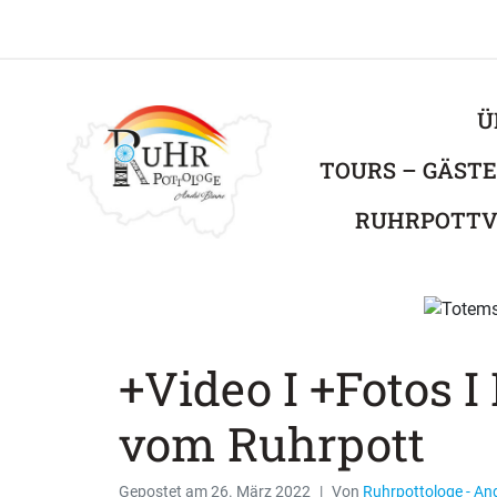
Ü
TOURS – GÄST
RUHRPOTTV
+Video I +Fotos 
vom Ruhrpott
Gepostet am
26. März 2022
Von
Ruhrpottologe - An