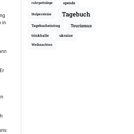
spende
ruhrpottologe
Tagebuch
Stolpersteine
ung
 in
Tourismus
Tagebucheintrag
trinkhalle
ukraine
Weihnachten
ann
Er
in
ch
ris: