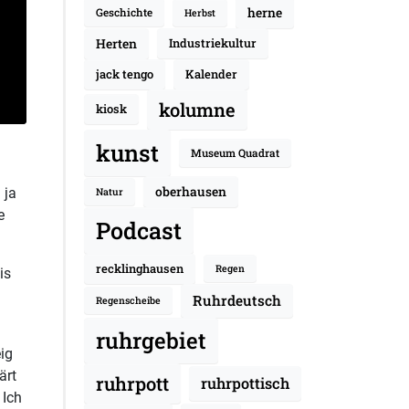
herne
Geschichte
Herbst
Herten
Industriekultur
jack tengo
Kalender
kolumne
kiosk
kunst
Museum Quadrat
oberhausen
 ja
Natur
e
Podcast
recklinghausen
Regen
is
Ruhrdeutsch
Regenscheibe
ruhrgebiet
ig
ärt
ruhrpott
ruhrpottisch
 Ich