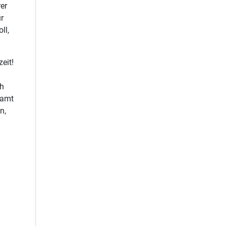
er
r
ll,
eit!
ch
samt
n,