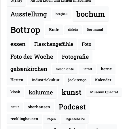
2025
Aktion Leben und Lernen in Bosnien
bochum
Ausstellung
bergbau
Bottrop
Bude
Dortmund
dialekt
essen
Flaschengefühle
Foto
Fotografie
Foto der Woche
gelsenkirchen
herne
Geschichte
Herbst
Herten
Industriekultur
jack tengo
Kalender
kunst
kolumne
kiosk
Museum Quadrat
Podcast
oberhausen
Natur
recklinghausen
Regen
Regenscheibe