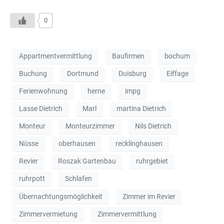
0
Appartmentvermittlung
Baufirmen
bochum
Buchung
Dortmund
Duisburg
Eiffage
Ferienwohnung
herne
impg
Lasse Dietrich
Marl
martina Dietrich
Monteur
Monteurzimmer
Nils Dietrich
Nüsse
oberhausen
recklinghausen
Revier
Roszak Gartenbau
ruhrgebiet
ruhrpott
Schlafen
Übernachtungsmöglichkeit
Zimmer im Revier
Zimmervermietung
Zimmervermittlung