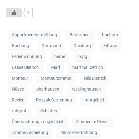
0
Appartmentvermittlung
Baufirmen
bochum
Buchung
Dortmund
Duisburg
Eiffage
Ferienwohnung
herne
impg
Lasse Dietrich
Marl
martina Dietrich
Monteur
Monteurzimmer
Nils Dietrich
Nüsse
oberhausen
recklinghausen
Revier
Roszak Gartenbau
ruhrgebiet
ruhrpott
Schlafen
Übernachtungsmöglichkeit
Zimmer im Revier
Zimmervermietung
Zimmervermittlung