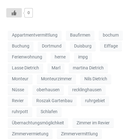
0
Appartmentvermittlung
Baufirmen
bochum
Buchung
Dortmund
Duisburg
Eiffage
Ferienwohnung
herne
impg
Lasse Dietrich
Marl
martina Dietrich
Monteur
Monteurzimmer
Nils Dietrich
Nüsse
oberhausen
recklinghausen
Revier
Roszak Gartenbau
ruhrgebiet
ruhrpott
Schlafen
Übernachtungsmöglichkeit
Zimmer im Revier
Zimmervermietung
Zimmervermittlung