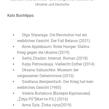
Ukrainer und Deutsche
Kats Buchtipps:
Olga Shparaga: Die Revolution hat ein
weibliches Gesicht. Der Fall Belarus (2021)
Anne Applebaum: Roter Hunger. Stalins
Krieg gegen die Ukraine (2019)
Serhij Zhadan: Internat. Roman (2018)
Katja Petrowskaja: Vielleicht Esther (2014)
Oksana Sabuschko: Museum der
vergessenen Geheimnisse (2010)
Swetlana Alexijewitsch: Der Krieg hat kein
weibliches Gesicht (1985)
Valeria Burlakova [Валерія Бурлакова]:
„Žittja PS“[Життя P.S.] (2016)
Anna Šyla: Žinka vijny(2019)