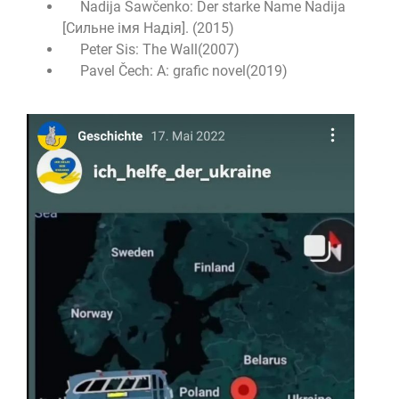
Nadija Sawčenko: Der starke Name Nadija
[Сильне імя Надія]. (2015)
Peter Sis: The Wall(2007)
Pavel Čech: A: grafic novel(2019)