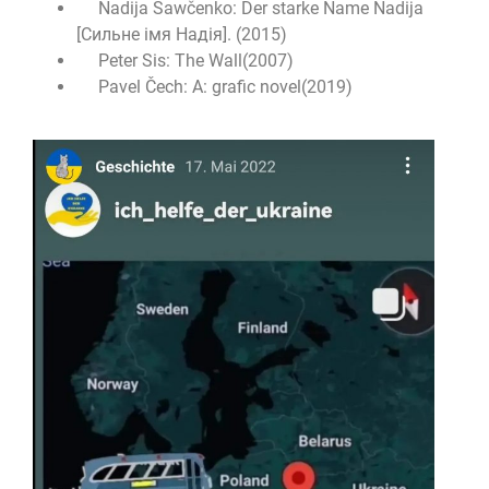
Nadija Sawčenko: Der starke Name Nadija
[Сильне імя Надія]. (2015)
Peter Sis: The Wall(2007)
Pavel Čech: A: grafic novel(2019)