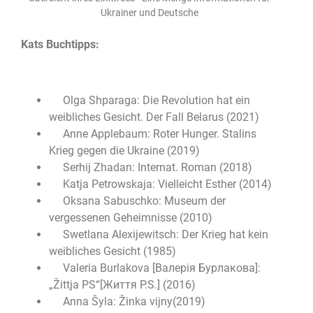
Ukrainer und Deutsche
Kats Buchtipps:
Olga Shparaga: Die Revolution hat ein
weibliches Gesicht. Der Fall Belarus (2021)
Anne Applebaum: Roter Hunger. Stalins
Krieg gegen die Ukraine (2019)
Serhij Zhadan: Internat. Roman (2018)
Katja Petrowskaja: Vielleicht Esther (2014)
Oksana Sabuschko: Museum der
vergessenen Geheimnisse (2010)
Swetlana Alexijewitsch: Der Krieg hat kein
weibliches Gesicht (1985)
Valeria Burlakova [Валерія Бурлакова]:
„Žittja PS“[Життя P.S.] (2016)
Anna Šyla: Žinka vijny(2019)